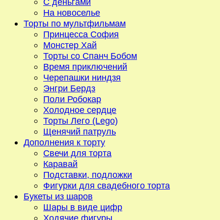
С деньгами
На новоселье
Торты по мультфильмам
Принцесса София
Монстер Хай
Торты со Спанч Бобом
Время приключений
Черепашки ниндзя
Энгри Бердз
Поли Робокар
Холодное сердце
Торты Лего (Lego)
Щенячий патруль
Дополнения к торту
Свечи для торта
Каравай
Подставки, подложки
Фигурки для свадебного торта
Букеты из шаров
Шары в виде цифр
Ходячие фигуры