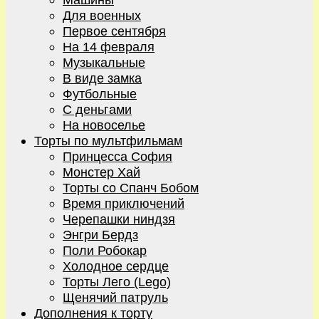
Для военных
Первое сентября
На 14 февраля
Музыкальные
В виде замка
Футбольные
С деньгами
На новоселье
Торты по мультфильмам
Принцесса София
Монстер Хай
Торты со Спанч Бобом
Время приключений
Черепашки ниндзя
Энгри Бердз
Поли Робокар
Холодное сердце
Торты Лего (Lego)
Щенячий патруль
Дополнения к торту