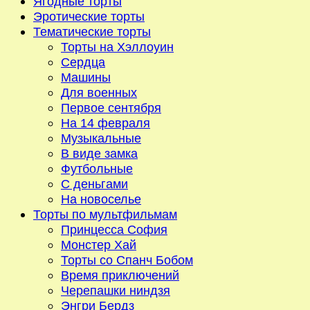
Ягодные торты
Эротические торты
Тематические торты
Торты на Хэллоуин
Сердца
Машины
Для военных
Первое сентября
На 14 февраля
Музыкальные
В виде замка
Футбольные
С деньгами
На новоселье
Торты по мультфильмам
Принцесса София
Монстер Хай
Торты со Спанч Бобом
Время приключений
Черепашки ниндзя
Энгри Бердз